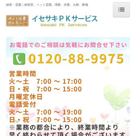
納骨・霊園｜納骨室、ペット霊園、埋葬、供養、火葬、葬儀
TOP
セレモニー紹介
セレモニーについて
納骨・ペット霊園
料金について
安置方法について
各種メモリアル商品
よくいただくご質問
ブログ