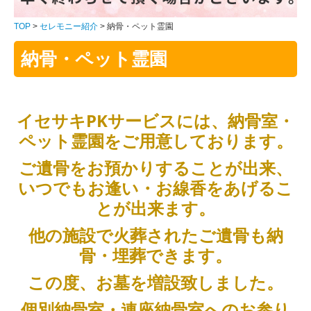
会社案内・アクセス
TOP
セレモニー紹介
納骨・ペット霊園
納骨・ペット霊園
近隣の火葬施設情報
ご対応地域
イセサキPKサービスには、納骨室・
粉骨(パウダー)加工
ペット霊園をご用意しております。
粉骨配送
ご遺骨をお預かりすることが出来、
火葬・葬儀の流れ
いつでもお逢い・お線香をあげるこ
とが出来ます。
他の施設で火葬されたご遺骨も納
骨・埋葬できます。
この度、お墓を増設致しました。
個別納骨室・連座納骨室へのお参り